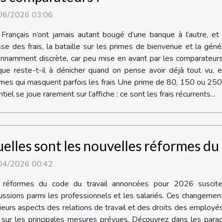
06/2026 03:06
Français n’ont jamais autant bougé d’une banque à l’autre, et 
se des frais, la bataille sur les primes de bienvenue et la géné
onnamment discrète, car peu mise en avant par les comparateurs, 
que reste-t-il à dénicher quand on pense avoir déjà tout vu, e
es qui masquent parfois les frais Une prime de 80, 150 ou 250 e
tiel se joue rarement sur l’affiche : ce sont les frais récurrents...
elles sont les nouvelles réformes du 
04/2026 00:42
 réformes du code du travail annoncées pour 2026 suscite
ussions parmi les professionnels et les salariés. Ces changeme
ieurs aspects des relations de travail et des droits des employé
er sur les principales mesures prévues. Découvrez dans les par