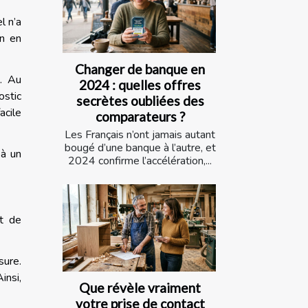
l n’a
en en
Changer de banque en
. Au
2024 : quelles offres
ostic
secrètes oubliées des
acile
comparateurs ?
Les Français n’ont jamais autant
bougé d’une banque à l’autre, et
 à un
2024 confirme l’accélération,...
et de
sure.
insi,
Que révèle vraiment
votre prise de contact