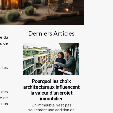
Derniers Articles
re du
ns de
, les
Pourquoi les choix
e.
architecturaux influencent
t des
la valeur d’un projet
ce de
immobilier
ez un
Un immeuble n’est pas
seulement une addition de