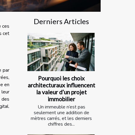
Derniers Articles
e ces
s cet
e par
rées,
Pourquoi les choix
se en
architecturaux influencent
 leur
la valeur d’un projet
immobilier
s des
ital.
Un immeuble n’est pas
seulement une addition de
mètres carrés, et les derniers
chiffres des...