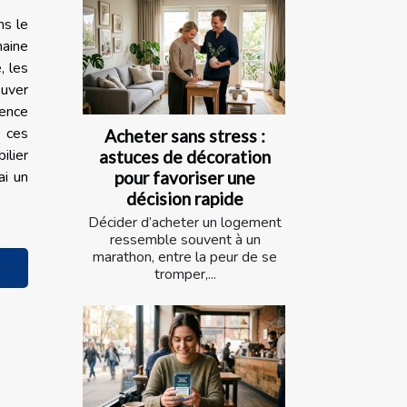
ns le
maine
, les
ouver
gence
e ces
Acheter sans stress :
ilier
astuces de décoration
pour favoriser une
ai un
décision rapide
Décider d’acheter un logement
ressemble souvent à un
marathon, entre la peur de se
tromper,...