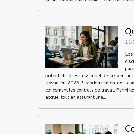
qui fait basculer un dossier. Sauf que l’essen
Qu
21/
Les
disc
plus
potentiels, il est essentiel de se pench
travail en 2026 ! Modernisation des con
concernant les contrats de travail. Parmi l
accrue, tout en assurant une...
Co