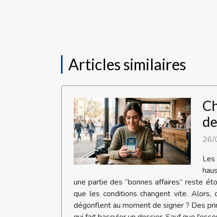
Articles similaires
Ch
de
26/
Les 
haus
une partie des “bonnes affaires” reste ét
que les conditions changent vite. Alors, 
dégonflent au moment de signer ? Des prim
qui fait basculer un dossier. Sauf que l’essen