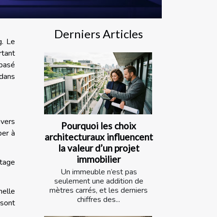
Derniers Articles
g. Le
rtant
 basé
 dans
avers
Pourquoi les choix
per à
architecturaux influencent
la valeur d’un projet
immobilier
ntage
Un immeuble n’est pas
seulement une addition de
mètres carrés, et les derniers
helle
chiffres des...
 sont